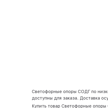
ТАНС (НФГ)
ВОУ
МГФ-М
ВГМ
МГФ
МГМ
ММ
МПО
Светофорные опоры СОДГ по низкой
доступны для заказа. Доставка осу
Купить товар Светофорные опоры 