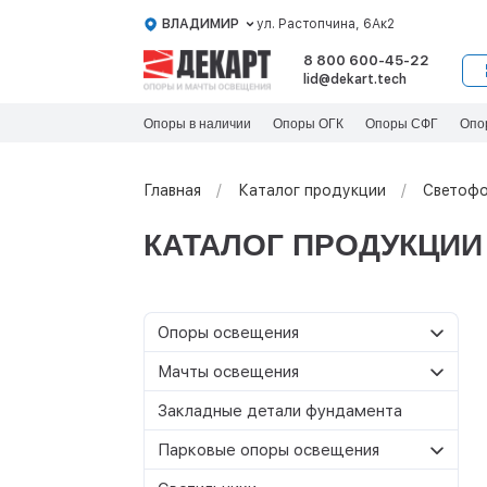
ВЛАДИМИР
ул. Растопчина, 6Ак2
8 800 600-45-22
lid@dekart.tech
Опоры в наличии
Опоры ОГК
Опоры СФГ
Опо
Главная
Каталог продукции
Светофо
КАТАЛОГ ПРОДУКЦИИ
Oпоры oсвeщения
Силовые опоры
Мачты освещения
освещения
Со стационарной короной
Закладные детали фундамента
Несиловые опоры
Граненые силовые опоры
МС-С
освещения
Парковые опоры освещения
Круглоконические силовые
МС
МС-Т
Складывающиеся опоры
Т-образные парковые опоры