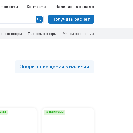
Ф
Новости
Контакты
Наличие на складе
Сбросить
Получить расчет
Номенклатура
ловые опоры
Парковые опоры
ОГСГ
Мачты освещения
ОКСГ
Высота, м
ОСФГ
СОДГ
5
СС
6
6,1
Опоры освещения в наличии
6,15
Показать 
6,6
7
7,5
8
8,15
ичии
В наличии