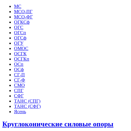
МС
МСО-ПГ
МСО-ФГ
ОГКСф
ОГС
ОГСп
ОГСф
ОГУ
ОМОС
ОСГК
ОСГКп
ОСп
ОСф
СГ-П
СГ-Ф
СМО
СПГ
СФГ
ТАНС (СПГ)
ТАНС (СФГ)
Ясень
Круглоконические силовые опоры