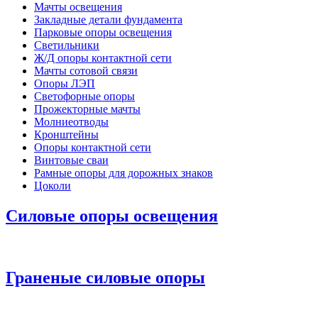
Мачты освещения
Закладные детали фундамента
Парковые опоры освещения
Светильники
Ж/Д опоры контактной сети
Мачты сотовой связи
Опоры ЛЭП
Светофорные опоры
Прожекторные мачты
Молниеотводы
Кронштейны
Опоры контактной сети
Винтовые сваи
Рамные опоры для дорожных знаков
Цоколи
Силовые опоры освещения
Граненые силовые опоры