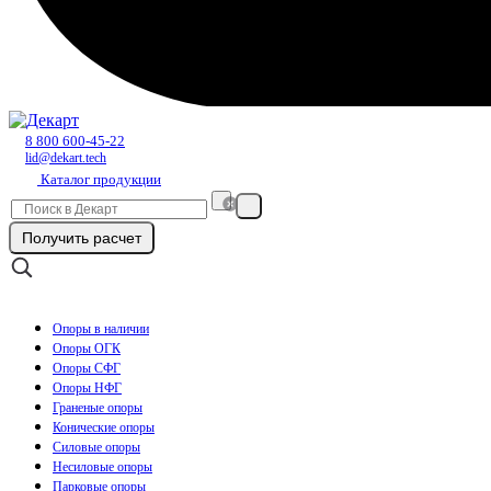
8 800 600-45-22
lid@dekart.tech
Каталог продукции
Получить расчет
Опоры в наличии
Опоры ОГК
Опоры СФГ
Опоры НФГ
Граненые опоры
Конические опоры
Силовые опоры
Несиловые опоры
Парковые опоры