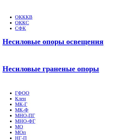
ОКККВ
ОККС
СФК
Несиловые опоры освещения
Несиловые граненые опоры
ГФОО
Клен
МК-Г
МК-Ф
МНО-ПГ
МНО-ФГ
МО
МОп
НГ-П