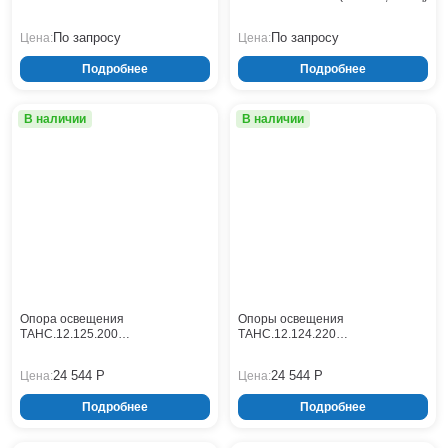
(НФГ-11,5(75)-02-ц)
Нижнекамск
По запросу
По запросу
Цена:
Цена:
Нижний Новгород
Новосибирск
Подробнее
Подробнее
Норильск
Омск
В наличии
В наличии
Оренбург
Пермь
Петрозаводск
Ростов на Дону
Рязань
Самара
Санкт-Петербург
Саранск
Опора освещения
Опоры освещения
Саратов
ТАНС.12.125.200
ТАНС.12.124.220
(НФГ-10,0(100)-05-ц)
(НФГ-10,0(75)-05(Л)-ц)
Севастополь
24 544 Р
24 544 Р
Цена:
Цена:
Симферополь
Сочи
Подробнее
Подробнее
Сургут