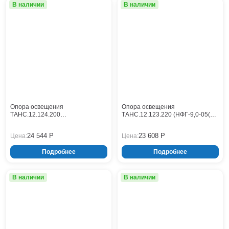
Тверь
В наличии
В наличии
Тольятти
Тула
Тюмень
Уфа
Хабаровск
Чебоксары
Челябинск
Череповец
Опора освещения
Опора освещения
Чита
ТАНС.12.124.200
ТАНС.12.123.220 (НФГ-9,0-05(Л)-
(НФГ-10,0(75)-05-ц)
ц)
Ярославль
24 544 Р
23 608 Р
Цена:
Цена:
Подробнее
Подробнее
В наличии
В наличии