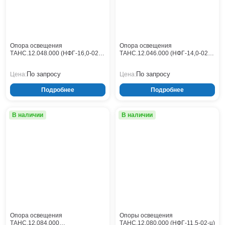
НФГ
Кронштейны
Воронеж
16
ОГК
Опоры контактной сети
Донецк
ОГКл
ОГКо
Винтовые сваи
Екатеринбург
ОГКп
Рамные опоры для дорожных знаков
Ижевск
ОГКу
Опора освещения
Опора освещения
Цоколи
ТАНС.12.048.000 (НФГ-16,0-02-
ТАНС.12.046.000 (НФГ-14,0-02-
Иркутск
ОГКф
ц)
ц)
ОМГ
Казань
ОНО
По запросу
По запросу
Цена:
Цена:
Кемерово
ОПФГ
Подробнее
Подробнее
Киров
ОСГК
ОСГКп
Краснодар
СТВ
Красноярск
В наличии
В наличии
СТВп
Курск
ТАНС (НПГ)
ТАНС (НФГ)
Липецк
Луганск
Мариуполь
Москва
Мурманск
Набережные Челны
Нефтеюганск
Опора освещения
Опоры освещения
Нижневартовск
ТАНС.12.084.000
ТАНС.12.080.000 (НФГ-11,5-02-ц)